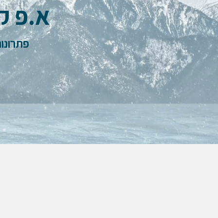
א.פ ק
פתרונו